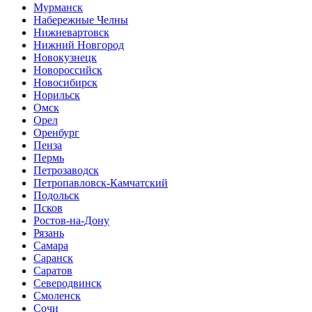
Мурманск
Набережные Челны
Нижневартовск
Нижний Новгород
Новокузнецк
Новороссийск
Новосибирск
Норильск
Омск
Орел
Оренбург
Пенза
Пермь
Петрозаводск
Петропавловск-Камчатский
Подольск
Псков
Ростов-на-Дону
Рязань
Самара
Саранск
Саратов
Северодвинск
Смоленск
Сочи